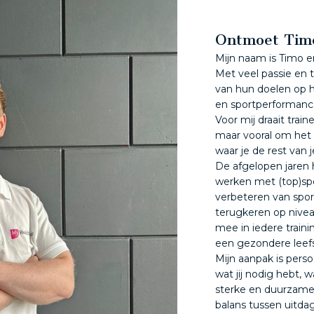
Ontmoet Tim
Mijn naam is Timo en
Met veel passie en 
van hun doelen op he
en sportperformanc
Voor mij draait train
maar vooral om het
waar je de rest van j
De afgelopen jaren 
werken met (top)spo
verbeteren van spor
terugkeren op nivea
mee in iedere trainin
een gezondere leefst
Mijn aanpak is persoo
wat jij nodig hebt,
sterke en duurzame
balans tussen uitdag