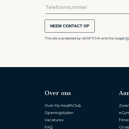
NEEM CONTACT OP
This site is protected by reCAPTCHA and the Google
Pr
Over ons
Aa
Over My HealthClub
Zwem
Openingstijden
eGy
Vacatures
Fitne
FAQ
Groe