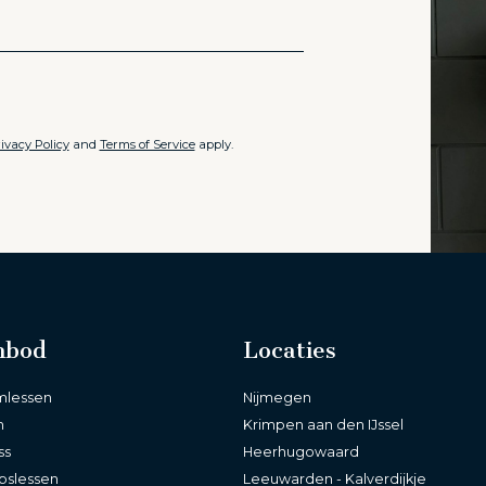
ivacy Policy
and
Terms of Service
apply.
nbod
Locaties
lessen
Nijmegen
m
Krimpen aan den IJssel
ss
Heerhugowaard
pslessen
Leeuwarden - Kalverdijkje