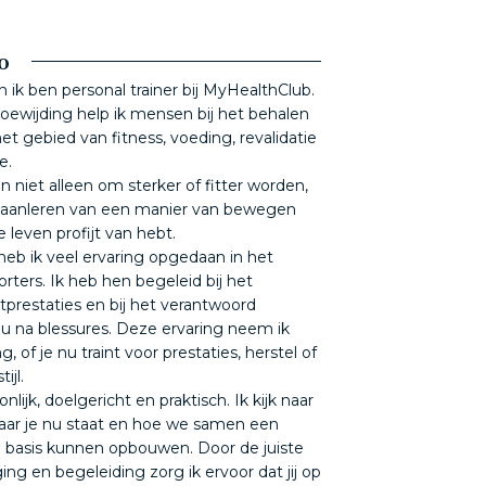
o
 ik ben personal trainer bij MyHealthClub.
toewijding help ik mensen bij het behalen
t gebied van fitness, voeding, revalidatie
e.
en niet alleen om sterker of fitter worden,
 aanleren van een manier van bewegen
e leven profijt van hebt.
heb ik veel ervaring opgedaan in het
rters. Ik heb hen begeleid bij het
tprestaties en bij het verantwoord
u na blessures. Deze ervaring neem ik
g, of je nu traint voor prestaties, herstel of
ijl.
nlijk, doelgericht en praktisch. Ik kijk naar
 waar je nu staat en hoe we samen een
 basis kunnen opbouwen. Door de juiste
ing en begeleiding zorg ik ervoor dat jij op