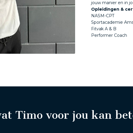
jouw manier en in 
Opleidingen & cert
NASM-CPT
Sportacademie Am
Fitvak A & B
Performer Coach
at Timo voor jou kan be