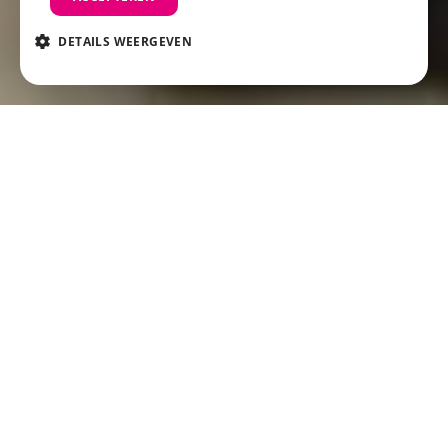
DETAILS WEERGEVEN
Reformer Pilates
Waarom kiezen voor Reformer Pilates?
Unieke ervaring: Werken met de Reformer-
machine zorgt voor een intensieve en precieze
training.
Voor iedereen: Geschikt voor beginners tot
gevorderden – je traint op je eigen niveau.
Herstel en preventie: Ideaal bij het herstellen van
blessures of het verbeteren van je houding en
core.
REFORMER PILATES