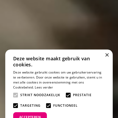
×
Deze website maakt gebruik van
cookies.
Deze website gebruikt cookies om uw gebruikerservaring
te verbeteren. Door onze website te gebruiken, stemt u in
met alle cookies in overeenstemming met ons
Cookiebeleid.
Lees verder
STRIKT NOODZAKELIJK
PRESTATIE
TARGETING
FUNCTIONEEL
ACCEPTEREN