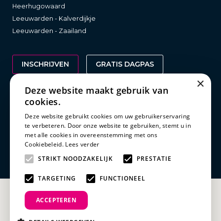
Heerhugowaard
Leeuwarden - Kalverdijkje
Leeuwarden - Zaailand
INSCHRIJVEN
GRATIS DAGPAS
×
Deze website maakt gebruik van
cookies.
Wetgeving
Deze website gebruikt cookies om uw gebruikerservaring
te verbeteren. Door onze website te gebruiken, stemt u in
Clubreglement
met alle cookies in overeenstemming met ons
Privacy statement
Cookiebeleid.
Lees verder
Disclaimer
STRIKT NOODZAKELIJK
PRESTATIE
TARGETING
FUNCTIONEEL
ACCEPTEREN