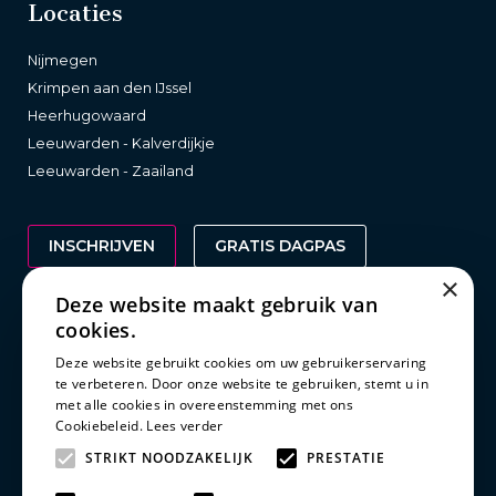
Locaties
Nijmegen
Krimpen aan den IJssel
Heerhugowaard
Leeuwarden - Kalverdijkje
Leeuwarden - Zaailand
INSCHRIJVEN
GRATIS DAGPAS
×
Deze website maakt gebruik van
cookies.
Wetgeving
Deze website gebruikt cookies om uw gebruikerservaring
te verbeteren. Door onze website te gebruiken, stemt u in
Clubreglement
met alle cookies in overeenstemming met ons
Privacy statement
Cookiebeleid.
Lees verder
Disclaimer
STRIKT NOODZAKELIJK
PRESTATIE