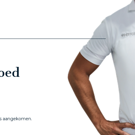
oed
 is aangekomen.