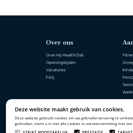
Over ons
Aa
Over My HealthClub
Fitne
Openingstijden
Groe
Vacatures
Kind
FAQ
Perso
Tenni
Well
Deze website maakt gebruik van cookies.
Deze website gebruikt cookies om uw gebruikerservaring te verbete
gebruiken, stemt u in met alle cookies in overeenstemming met ons
STRIKT NOODZAKELIJK
PRESTATIE
TARGET