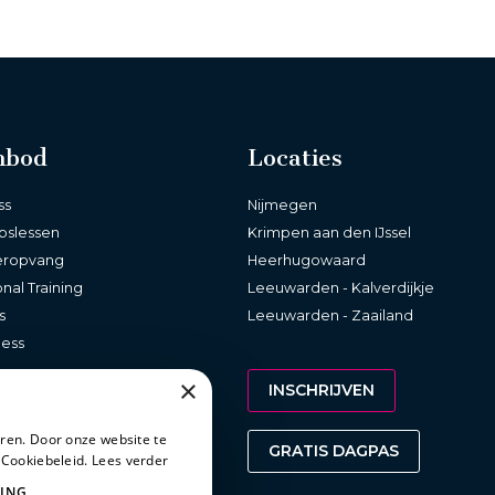
nbod
Locaties
ss
Nijmegen
pslessen
Krimpen aan den IJssel
eropvang
Heerhugowaard
nal Training
Leeuwarden - Kalverdijkje
s
Leeuwarden - Zaailand
ness
×
INSCHRIJVEN
ren. Door onze website te
GRATIS DAGPAS
 Cookiebeleid.
Lees verder
ING