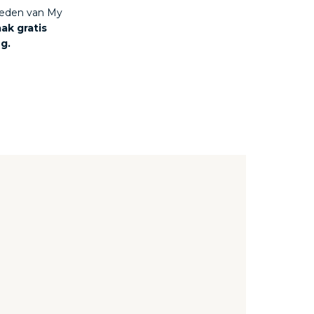
kheden van My
aak gratis
ng.