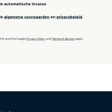
de automatische incasso
de
algemene voorwaarden
en
privacybeleid
.
TCHA and the Google
Privacy Policy
and
Terms of Service
apply.