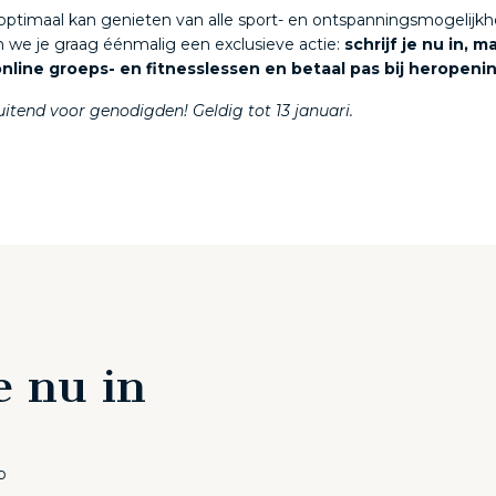
optimaal kan genieten van alle sport- en ontspanningsmogelij
 we je graag éénmalig een exclusieve actie:
schrijf je nu in, m
nline groeps- en fitnesslessen en betaal pas bij heropeni
luitend voor genodigden! Geldig tot 13 januari.
e nu in
p