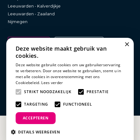
Leeuwarden - Kalverdijkje
Leeuwarden - Zaailand
Nijmegen
×
INSCHRIJVEN
GRATIS DAGPAS
Deze website maakt gebruik van
cookies.
Deze website gebruikt cookies om uw gebruikerservaring
Wetgeving
te verbeteren. Door onze website te gebruiken, stemt u in
met alle cookies in overeenstemming met ons
Cookiebeleid.
Lees verder
Clubreglement
Privacy statement
STRIKT NOODZAKELIJK
PRESTATIE
Disclaimer
TARGETING
FUNCTIONEEL
ACCEPTEREN
DETAILS WEERGEVEN