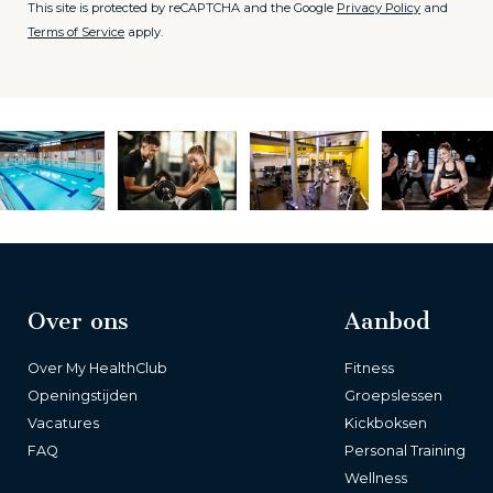
This site is protected by reCAPTCHA and the Google
Privacy Policy
and
Terms of Service
apply.
Over ons
Aanbod
Over My HealthClub
Fitness
Openingstijden
Groepslessen
Vacatures
Kickboksen
FAQ
Personal Training
Wellness