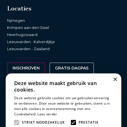
Locaties
Nijmegen
Krimpen aan den IJssel
Heerhugowaard
Leeuwarden - Kalverdijkje
Leeuwarden - Zaailand
INSCHRIJVEN
GRATIS DAGPAS
×
Deze website maakt gebruik van
cookies.
Wetgeving
Deze website gebruikt cookies om uw gebruikerservaring
te verbeteren. Door onze website te gebruiken, stemt u in
Clubreglement
met alle cookies in overeenstemming met ons
Privacy statement
Cookiebeleid.
Lees verder
Disclaimer
STRIKT NOODZAKELIJK
PRESTATIE