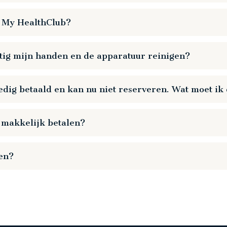
 de kidsclub wilt brengen en zelf aan een les wilt deelnemen, moet
ij My HealthClub?
skasten, waarbij wij 100% buitenlucht naar binnen brengen. Je sp
atig mijn handen en de apparatuur reinigen?
r zijn volop beschikbaar.
ledig betaald en kan nu niet reserveren. Wat moet ik
tie. Je openstaande saldo kan je via Ideal voldoen in je My Healt
 makkelijk betalen?
 je clubpas.
en?
rten bij My HealthClub. We horen graag wat voor jou de belangr
onze dienstverlening verder te verbeteren.