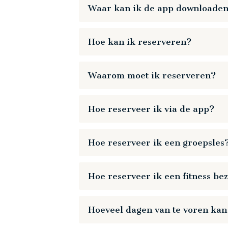
Waar kan ik de app downloade
Beschikbaar in de
Google Play Store
e
Hoe kan ik reserveren?
Gebruik hiervoor de nieuwe My HealthC
Waarom moet ik reserveren?
078 - 6550011.
De overheid stelt strikte eisen aan d
Hoe reserveer ik via de app?
aantal deelnemers hebben vastgesteld p
reserveringssysteem.
Hoe reserveer ik een groepsles
Hoe reserveer ik een fitness be
Hoeveel dagen van te voren kan