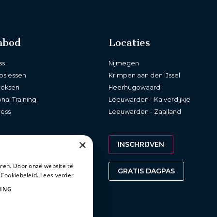
nbod
Locaties
ss
Nijmegen
pslessen
Krimpen aan den IJssel
boksen
Heerhugowaard
nal Training
Leeuwarden - Kalverdijkje
ness
Leeuwarden - Zaailand
×
INSCHRIJVEN
ren. Door onze website te
GRATIS DAGPAS
 Cookiebeleid.
Lees verder
ING