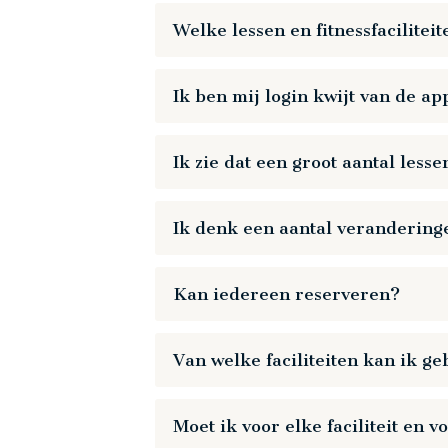
Je kunt maximaal 6 dagen van te voren
Welke lessen en fitnessfaciliteit
Kijk in de nieuwe My HealthClub app voo
Ik ben mij login kwijt van de ap
Ik zie dat een groot aantal less
Het is onze verantwoordelijkheid om b
Ik denk een aantal veranderinge
voor ‘het wisselen van de les’. Hierd
Wij hebben proberen om zo veel mogelij
Kan iedereen reserveren?
opgenomen. Om al deze lessen te kunn
Ieder betalend lid kan alle faciliteiten r
Restart
Play
Van welke faciliteiten kan ik g
tegen meerprijs boeken.
Je kunt gebruik maken van alle facilit
Restart
Play
Moet ik voor elke faciliteit en 