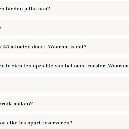
 reserveren.
en bieden jullie aan?
r een compleet overzicht van alle lessen en faciliteiten.
Play
p
Play
en 45 minuten duurt. Waarom is dat?
ezoekers zo veilig mogelijk te laten sporten Door de lessen va
Play
n te zien ten opzichte van het oude rooster. Waarom 
oor voorkomen we dat vertrekkende en komende sporters te dicht
k lessen voor iedere doelgroep in het rooster op te nemen. Wij
en inpassen, hebben we op onderdelen iets moeten schuiven m
eserveren. De faciliteiten, die inbegrepen zijn in je lidmaatschap zij
ebruik maken?
eiten. Daarnaast kan je met reservering ook gebruik maken van 
Play
voor elke les apart reserveren?