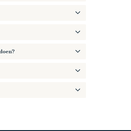
00:00
01:29
 je beiden afzonderlijk boeken.
Enter
fullscreen
ort dus altijd in een veilige omgeving.
 doen?
00:00
00:59
hClub app. Zodra deze is verwerkt, kan je
Enter
fullscreen
ijkste reden is om te stoppen, zodat