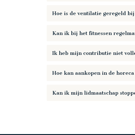
Ja, dat is verplicht. Als je je kind naar
Restart
Play
Hoe is de ventilatie geregeld b
Wij maken gebruik van luchtbehandeling
Kan ik bij het fitnessen regelm
Ja, handdesinfectie en apparatuurreinige
Ik heb mijn contributie niet vol
Betaal alsnog je achterstallige contribu
Restart
Play
Hoe kan aankopen in de horeca
weer reserveren.
Log in op je app en stort een tegoed op
Kan ik mijn lidmaatschap stopp
Wat jammer dat je wilt stoppen met spo
we die feedback kunnen gebruiken om 
Wijzig hier je lidmaatschap