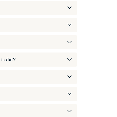
n 45 minuten houden we 15 minuten over
is dat?
 op elkaar komen.
 hebben zelfs een aantal nieuwe lessen
et de lessen.
00:00
00:25
n gratis; de andere faciliteiten kan je
Enter
fullscreen
00:00
01:01
de kidsclub en de zonnebanken.
Enter
fullscreen