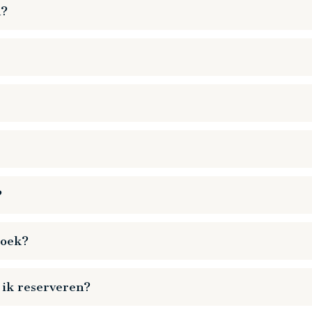
n?
n
Apple Store
.
lub app. Heb je hierover vragen? Neem dan tijdens kantoortijde
e beheersing van grote groepen mensen. Dit betekent dat wij in
er activiteit. Om deze plekken eerlijk en zorgvuldig te verde
?
zoek?
 ik reserveren?