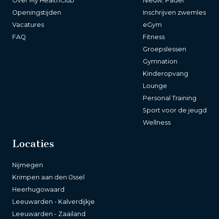
Over My HealthClub
Nieuw; Padel
Openingstijden
Inschrijven zwemles
Vacatures
eGym
FAQ
Fitness
Groepslessen
Gymnation
Kinderopvang
Lounge
Personal Training
Sport voor de jeugd
Wellness
Locaties
Nijmegen
Krimpen aan den IJssel
Heerhugowaard
Leeuwarden - Kalverdijkje
Leeuwarden - Zaailand